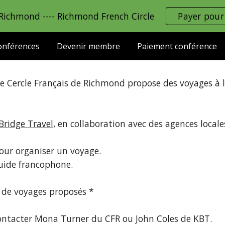
 Richmond ---- Richmond French Circle
Payer pour
ip to main content
Skip to navigat
conférences
Devenir membre
Paiement conférence
e Cercle Français de Richmond propose des voyages à l
Bridge Travel
, en collaboration avec des agences locale
ur organiser un voyage.
guide francophone
.
 de voyages proposés *
contacter Mona Turner du CFR ou John Coles de KBT.